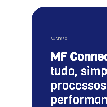
SUCESSO
MF Connec
tudo, simp
processos
performan