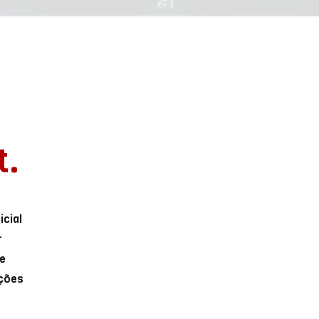
t.
icial
r
e
ações