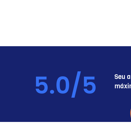
5
.0/5
Seu 
máx