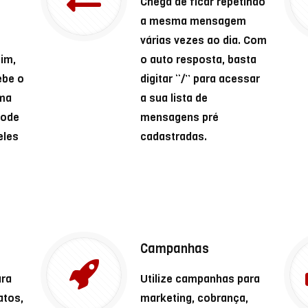
Chega de ficar repetindo
a mesma mensagem
várias vezes ao dia. Com
im,
o auto resposta, basta
ebe o
digitar “/” para acessar
rma
a sua lista de
pode
mensagens pré
eles
cadastradas.
Campanhas
ara
Utilize campanhas para
atos,
marketing, cobrança,